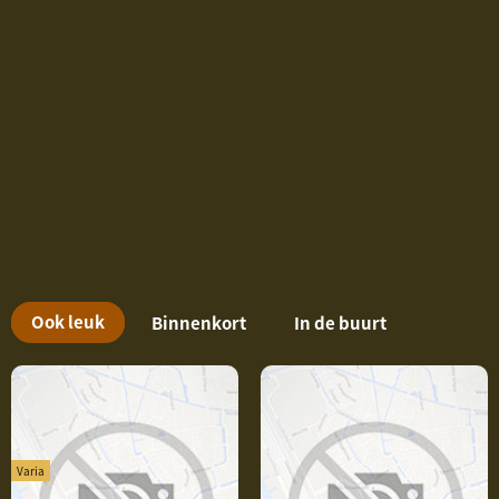
O
Ook leuk
Binnenkort
In de buurt
o
k
i
n
Varia