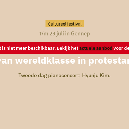
Cultureel festival
t/m 29 juli in Gennep
it is niet meer beschikbaar. Bekijk het
actuele aanbod
voor de
an wereldklasse in protest
Tweede dag pianocencert: Hyunju Kim.