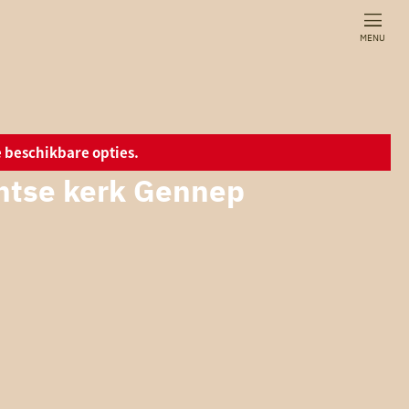
MENU
 beschikbare opties.
antse kerk Gennep