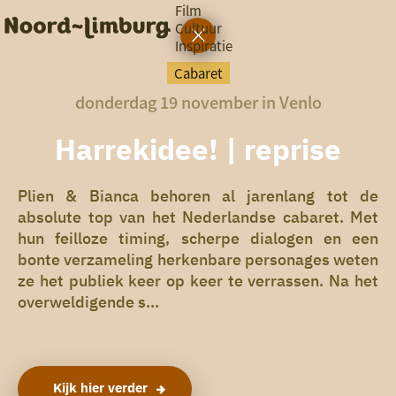
Film
Cultuur
Inspiratie
G
Ik heb
a
vandaag
Cabaret
n
donderdag 19 november in Venlo
a
a
zin in
r
Harrekidee! | reprise
iets leuks
d
e
h
Plien & Bianca behoren al jarenlang tot de
rondom
o
absolute top van het Nederlandse cabaret. Met
de regio
m
hun feilloze timing, scherpe dialogen en een
e
bonte verzameling herkenbare personages weten
p
a
ze het publiek keer op keer te verrassen. Na het
g
overweldigende s...
e
Kijk hier verder