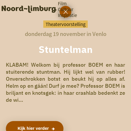
Film
Cultuur
Inspiratie
G
Ik heb
a
vandaag
Theatervoorstelling
n
donderdag 19 november in Venlo
a
a
zin in
r
Stuntelman
iets leuks
d
e
h
KLABAM! Welkom bij professor BOEM en haar
rondom
o
stuiterende stuntman. Hij lijkt wel van rubber!
de regio
m
Onverschrokken botst en beukt hij op alles af.
e
Helm op en gáán! Durf je mee? Professor BOEM is
p
a
briljant en knotsgek: in haar crashlab bedenkt ze
g
de wi...
e
Kijk hier verder