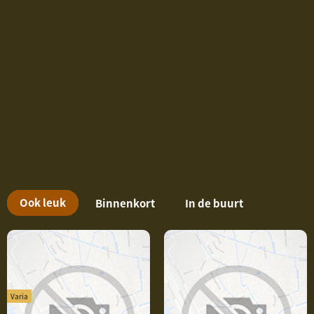
O
Ook leuk
Binnenkort
In de buurt
o
k
i
n
Varia