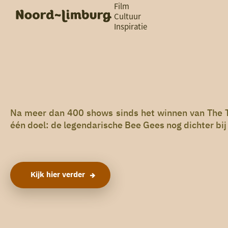
Film
Cultuur
Inspiratie
G
Ik heb
a
vandaag
n
a
a
zin in
r
iets leuks
d
e
h
Na meer dan 400 shows sinds het winnen van The T
rondom
o
één doel: de legendarische Bee Gees nog dichter bij
de regio
m
e
p
a
g
Kijk hier verder
e