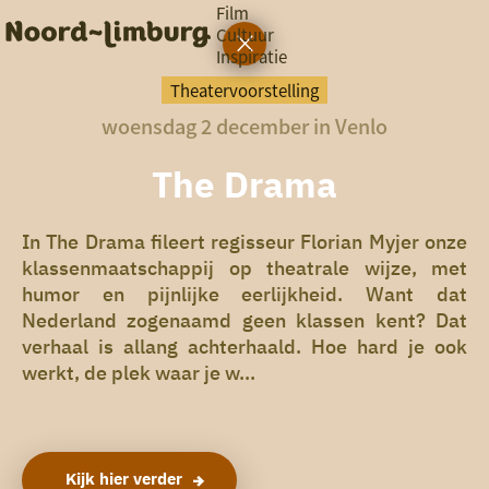
Film
Cultuur
Inspiratie
G
Ik heb
a
vandaag
Theatervoorstelling
n
woensdag 2 december in Venlo
a
a
zin in
r
The Drama
iets leuks
d
e
h
In The Drama fileert regisseur Florian Myjer onze
rondom
o
klassenmaatschappij op theatrale wijze, met
de regio
m
humor en pijnlijke eerlijkheid. Want dat
e
Nederland zogenaamd geen klassen kent? Dat
p
a
verhaal is allang achterhaald. Hoe hard je ook
g
werkt, de plek waar je w...
e
Kijk hier verder