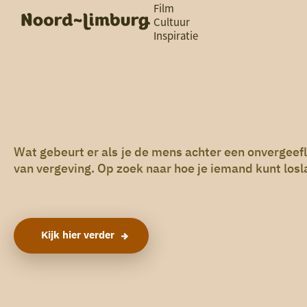
Film
Cultuur
Inspiratie
G
Ik heb
a
vandaag
n
a
a
zin in
r
iets leuks
d
e
h
Wat gebeurt er als je de mens achter een onvergeef
rondom
o
van vergeving. Op zoek naar hoe je iemand kunt losla
de regio
m
e
p
a
g
Kijk hier verder
e