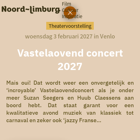
Film
Cultuur
Inspiratie
G
Ik heb
a
vandaag
Theatervoorstelling
n
woensdag 3 februari 2027 in Venlo
a
a
zin in
r
Vastelaovend concert
iets leuks
d
e
2027
h
rondom
o
de regio
m
Mais oui! Dat wordt weer een onvergetelijk en
e
‘incroyable’ Vastelaovendconcert als je onder
p
meer Suzan Seegers en Huub Claessens aan
a
g
boord hebt. Dat staat garant voor een
e
kwalitatieve avond muziek van klassiek tot
carnaval en zeker ook ‘jazzy Franse...