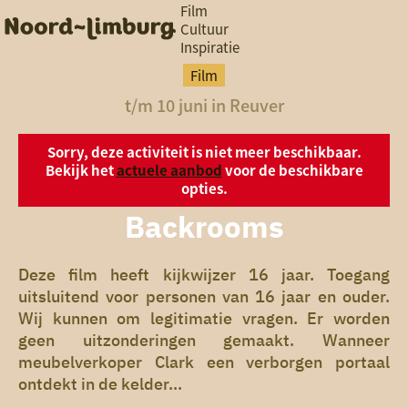
Film
Cultuur
Inspiratie
G
Ik heb
a
vandaag
Film
n
t/m 10 juni in Reuver
a
a
zin in
r
iets leuks
Sorry, deze activiteit is niet meer beschikbaar.
d
Bekijk het
actuele aanbod
voor de beschikbare
e
opties.
h
rondom
o
Backrooms
de regio
m
e
p
Deze film heeft kijkwijzer 16 jaar. Toegang
a
uitsluitend voor personen van 16 jaar en ouder.
g
Wij kunnen om legitimatie vragen. Er worden
e
geen uitzonderingen gemaakt. Wanneer
meubelverkoper Clark een verborgen portaal
ontdekt in de kelder...