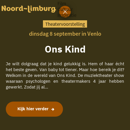
Film
Cultuur
Inspiratie
G
Ik heb
a
vandaag
Theatervoorstelling
n
dinsdag 8 september in Venlo
a
a
zin in
r
Ons Kind
iets leuks
d
e
h
Je wilt dolgraag dat je kind gelukkig is. Hem of haar écht
rondom
o
het beste geven. Van baby tot tiener. Maar hoe bereik je dit?
de regio
m
Welkom in de wereld van Ons Kind. De muziektheater show
e
waaraan psychologen en theatermakers 4 jaar hebben
p
gewerkt. Zodat jij al...
a
g
e
Kijk hier verder