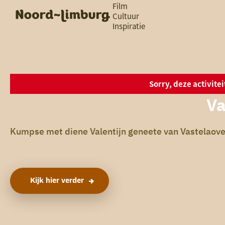
Film
Cultuur
Inspiratie
G
Ik heb
a
vandaag
n
a
a
zin in
r
iets leuks
Sorry, deze activite
d
e
Va
h
rondom
o
de regio
m
Kumpse met diene Valentijn geneete van Vastelaove
e
p
a
g
e
Kijk hier verder