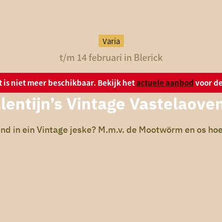
Varia
t/m 14 februari in Blerick
it is niet meer beschikbaar. Bekijk het
actuele aanbod
voor de
lentijn’s Vintage Vastelaove
nd in ein Vintage jeske? M.m.v. de Mootwörm en os ho