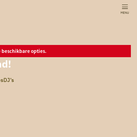
MENU
 beschikbare opties.
nd!
esDJ’s