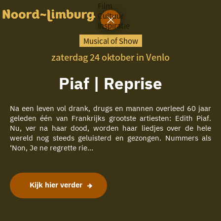
Film
Cultuur
Inspiratie
G
Ik heb
a
vandaag
Musical of Show
n
zaterdag 24 oktober in Venlo
a
a
zin in
r
Piaf | Reprise
iets leuks
d
e
h
Na een leven vol drank, drugs en mannen overleed 60 jaar
rondom
o
geleden één van Frankrijks grootste artiesten: Edith Piaf.
de regio
m
Nu, ver na haar dood, worden haar liedjes over de hele
e
wereld nog steeds geluisterd en gezongen. Nummers als
p
‘Non, Je ne regrette rie...
a
g
e
Kijk hier verder