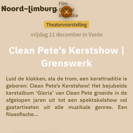
Film
Cultuur
Inspiratie
G
Ik heb
a
vandaag
Theatervoorstelling
n
vrijdag 11 december in Venlo
a
a
zin in
r
Clean Pete's Kerstshow |
iets leuks
d
e
Grenswerk
h
rondom
o
de regio
m
Luid de klokken, sla de trom, een kersttraditie is
e
geboren: Clean Pete’s Kerstshow! Het bejubelde
p
kerstalbum ‘Gloria’ van Clean Pete groeide in de
a
g
afgelopen jaren uit tot een spektakelshow vol
e
gastartiesten uit alle muzikale genres. Een
filosofische...