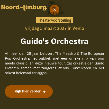
Film
Cultuur
Inspiratie
G
Ik heb
a
vandaag
Theatervoorstelling
n
vrijdag 5 maart 2027 in Venlo
a
a
zin in
r
Guido's Orchestra
iets leuks
d
e
h
Al meer dan 25 jaar betovert The Maestro & The European
rondom
o
Pop Orchestra het publiek met een unieke mix van pop
de regio
m
meets classic. In deze nieuwe tour, zal orkestleider Guido
e
Dieteren samen met zangeres Wendy Kokkelkoren en het
p
orkest helemaal teruggaa...
a
g
e
Kijk hier verder