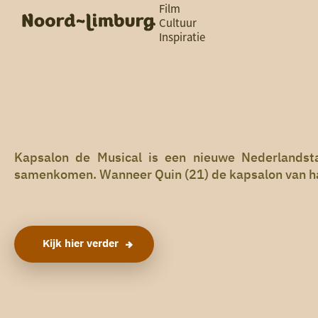
Film
Cultuur
Inspiratie
G
Ik heb
a
vandaag
n
a
a
zin in
r
iets leuks
d
e
h
Kapsalon de Musical is een nieuwe Nederlandsta
rondom
o
samenkomen. Wanneer Quin (21) de kapsalon van haa
de regio
m
e
p
a
g
Kijk hier verder
e