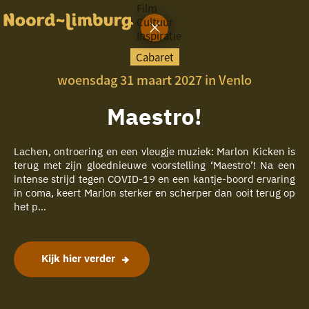
Film
Cultuur
Inspiratie
G
Ik heb
a
vandaag
Cabaret
n
woensdag 31 maart 2027 in Venlo
a
a
zin in
r
Maestro!
iets leuks
d
e
h
Lachen, ontroering en een vleugje muziek: Marlon Kicken is
rondom
o
terug met zijn gloednieuwe voorstelling ‘Maestro’! Na een
de regio
m
intense strijd tegen COVID-19 en een kantje-boord ervaring
e
in coma, keert Marlon sterker en scherper dan ooit terug op
p
het p...
a
g
e
Kijk hier verder