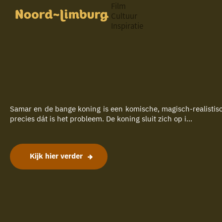
Film
Cultuur
Inspiratie
G
Ik heb
a
vandaag
n
a
a
zin in
r
iets leuks
d
e
h
Samar en de bange koning is een komische, magisch-realistisch
rondom
o
precies dát is het probleem. De koning sluit zich op i...
de regio
m
e
p
a
Kijk hier verder
g
e