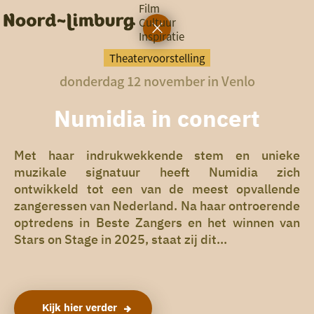
Film
Cultuur
Inspiratie
G
Ik heb
a
vandaag
Theatervoorstelling
n
donderdag 12 november in Venlo
a
a
zin in
r
Numidia in concert
iets leuks
d
e
h
Met haar indrukwekkende stem en unieke
rondom
o
muzikale signatuur heeft Numidia zich
de regio
m
ontwikkeld tot een van de meest opvallende
e
zangeressen van Nederland. Na haar ontroerende
p
a
optredens in Beste Zangers en het winnen van
g
Stars on Stage in 2025, staat zij dit...
e
Kijk hier verder