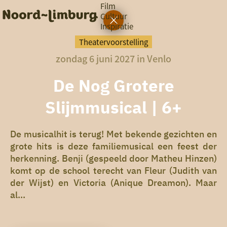
Film
Cultuur
Inspiratie
G
Ik heb
a
vandaag
Theatervoorstelling
n
zondag 6 juni 2027 in Venlo
a
a
zin in
r
De Nog Grotere
iets leuks
d
e
Slijmmusical | 6+
h
rondom
o
de regio
m
De musicalhit is terug! Met bekende gezichten en
e
grote hits is deze familiemusical een feest der
p
herkenning. Benji (gespeeld door Matheu Hinzen)
a
g
komt op de school terecht van Fleur (Judith van
e
der Wijst) en Victoria (Anique Dreamon). Maar
al...