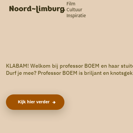
Film
Cultuur
Inspiratie
G
Ik heb
a
vandaag
n
a
a
zin in
r
iets leuks
d
e
h
KLABAM! Welkom bij professor BOEM en haar stuitere
rondom
o
Durf je mee? Professor BOEM is briljant en knotsgek:
de regio
m
e
p
a
g
Kijk hier verder
e