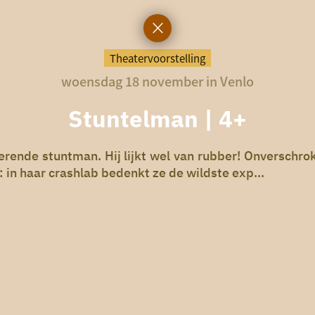
Theatervoorstelling
woensdag 18 november in Venlo
Stuntelman | 4+
nde stuntman. Hij lijkt wel van rubber! Onverschrokk
 in haar crashlab bedenkt ze de wildste exp...